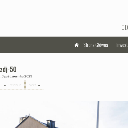
OD
Strona Główna
Inwest
zdj-50
3 października 2023
Posted on
← Previous
Next →