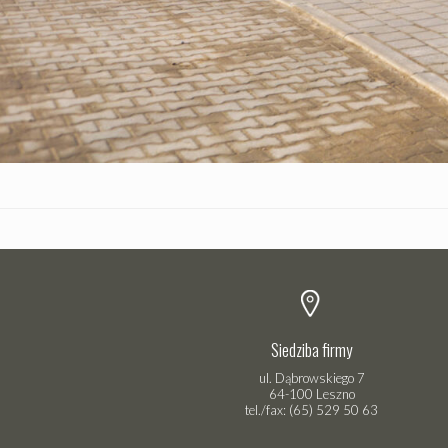
Siedziba firmy
ul. Dąbrowskiego 7
64-100 Leszno
tel./fax: (65) 529 50 63